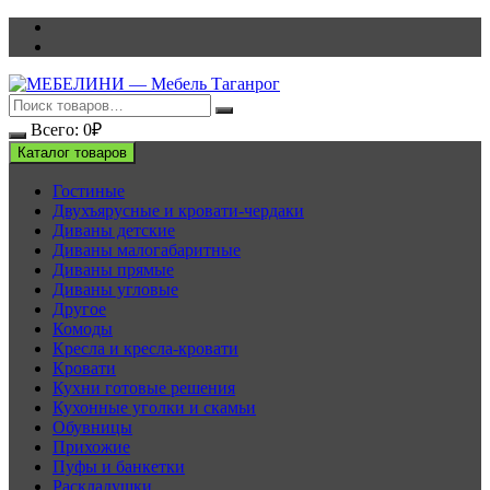
Перейти
к
содержимому
Всего:
0
₽
Каталог товаров
Гостиные
Двухъярусные и кровати-чердаки
Диваны детские
Диваны малогабаритные
Диваны прямые
Диваны угловые
Другое
Комоды
Кресла и кресла-кровати
Кровати
Кухни готовые решения
Кухонные уголки и скамьи
Обувницы
Прихожие
Пуфы и банкетки
Раскладушки