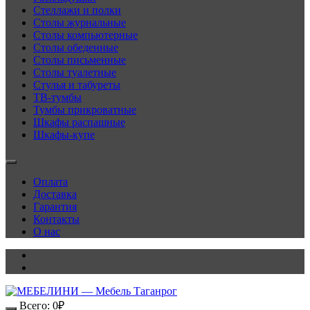
Стеллажи и полки
Столы журнальные
Столы компьютерные
Столы обеденные
Столы письменные
Столы туалетные
Стулья и табуреты
ТВ-тумбы
Тумбы прикроватные
Шкафы распашные
Шкафы-купе
Оплата
Доставка
Гарантия
Контакты
О нас
Всего:
0
₽