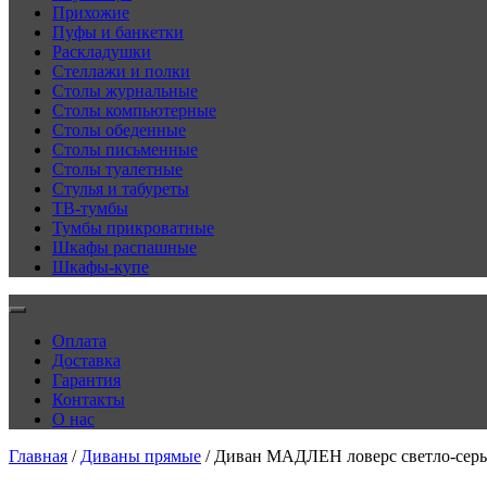
Прихожие
Пуфы и банкетки
Раскладушки
Стеллажи и полки
Столы журнальные
Столы компьютерные
Столы обеденные
Столы письменные
Столы туалетные
Стулья и табуреты
ТВ-тумбы
Тумбы прикроватные
Шкафы распашные
Шкафы-купе
Оплата
Доставка
Гарантия
Контакты
О нас
Главная
/
Диваны прямые
/ Диван МАДЛЕН ловерс светло-сер