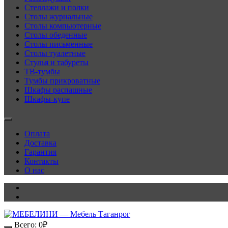
Стеллажи и полки
Столы журнальные
Столы компьютерные
Столы обеденные
Столы письменные
Столы туалетные
Стулья и табуреты
ТВ-тумбы
Тумбы прикроватные
Шкафы распашные
Шкафы-купе
Оплата
Доставка
Гарантия
Контакты
О нас
Всего:
0
₽