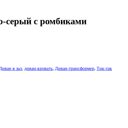
-серый с ромбиками
Диван в зал
,
диван-кровать
,
Диван-трансформер
,
Тик-так