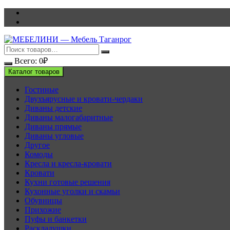
Перейти
к
содержимому
Всего:
0
₽
Каталог товаров
Гостиные
Двухъярусные и кровати-чердаки
Диваны детские
Диваны малогабаритные
Диваны прямые
Диваны угловые
Другое
Комоды
Кресла и кресла-кровати
Кровати
Кухни готовые решения
Кухонные уголки и скамьи
Обувницы
Прихожие
Пуфы и банкетки
Раскладушки