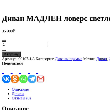
Диван МАДЛЕН ловерс светло
35 900
₽
Количество
товара
Диван
В корзину
МАДЛЕН
Артикул:
00107-1-3
Категория:
Диваны прямые
Метки:
Диван
,
ловерс
Поделиться
светло-
серый
с
ромбиками
Описание
Детали
Отзывы (0)
Описание