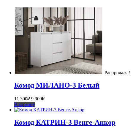
Распродажа!
Комод МИЛАНО-3 Белый
Первоначальная
Текущая
11 300
₽
9 900
₽
цена
цена:
В корзину
составляла
9
11
900₽.
300₽.
Комод КАТРИН-3 Венге-Анкор