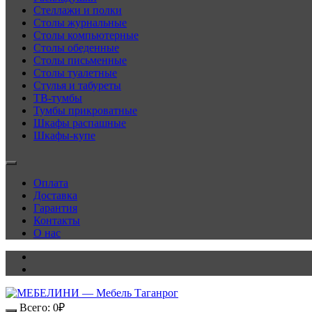
Стеллажи и полки
Столы журнальные
Столы компьютерные
Столы обеденные
Столы письменные
Столы туалетные
Стулья и табуреты
ТВ-тумбы
Тумбы прикроватные
Шкафы распашные
Шкафы-купе
Оплата
Доставка
Гарантия
Контакты
О нас
Всего:
0
₽