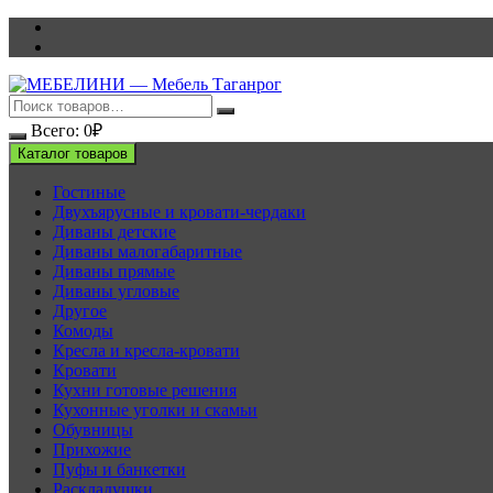
Перейти
к
содержимому
Всего:
0
₽
Каталог товаров
Гостиные
Двухъярусные и кровати-чердаки
Диваны детские
Диваны малогабаритные
Диваны прямые
Диваны угловые
Другое
Комоды
Кресла и кресла-кровати
Кровати
Кухни готовые решения
Кухонные уголки и скамьи
Обувницы
Прихожие
Пуфы и банкетки
Раскладушки