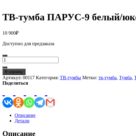
ТВ-тумба ПАРУС-9 белый/юк
10 900
₽
Доступно для предзаказа
Количество
товара
ТВ-
В корзину
тумба
Артикул:
00117
Категория:
ТВ-тумбы
Метки:
тв-тумба
,
Тумба
,
ПАРУС-9
Поделиться
белый/
юкон
Описание
Детали
Описание