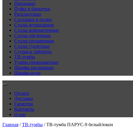
Прихожие
Пуфы и банкетки
Раскладушки
Стеллажи и полки
Столы журнальные
Столы компьютерные
Столы обеденные
Столы письменные
Столы туалетные
Стулья и табуреты
ТВ-тумбы
Тумбы прикроватные
Шкафы распашные
Шкафы-купе
Оплата
Доставка
Гарантия
Контакты
О нас
Главная
/
ТВ-тумбы
/ ТВ-тумба ПАРУС-9 белый/юкон