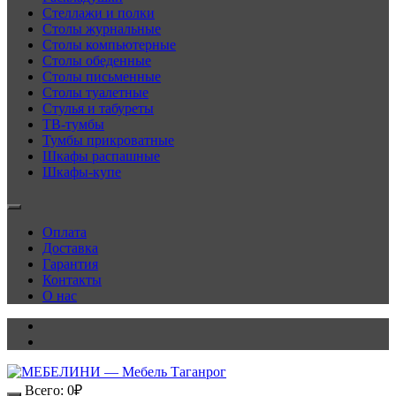
Стеллажи и полки
Столы журнальные
Столы компьютерные
Столы обеденные
Столы письменные
Столы туалетные
Стулья и табуреты
ТВ-тумбы
Тумбы прикроватные
Шкафы распашные
Шкафы-купе
Оплата
Доставка
Гарантия
Контакты
О нас
Всего:
0
₽