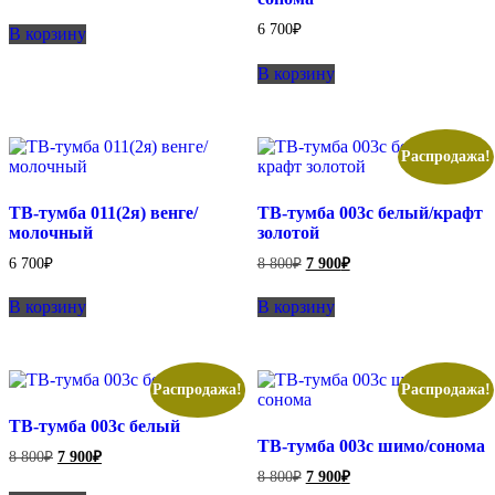
6 700
₽
В корзину
В корзину
Распродажа!
ТВ-тумба 011(2я) венге/
ТВ-тумба 003с белый/крафт
молочный
золотой
Первоначальная
Текущая
6 700
₽
8 800
₽
7 900
₽
цена
цена:
составляла
7
В корзину
В корзину
8
900₽.
800₽.
Распродажа!
Распродажа!
ТВ-тумба 003с белый
ТВ-тумба 003с шимо/сонома
Первоначальная
Текущая
8 800
₽
7 900
₽
цена
цена:
Первоначальная
Текущая
8 800
₽
7 900
₽
составляла
7
цена
цена: