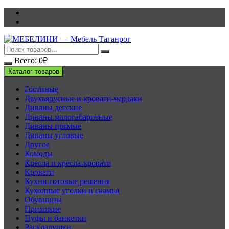
Перейти
к
содержимому
Всего:
0
₽
Каталог товаров
Гостиные
Двухъярусные и кровати-чердаки
Диваны детские
Диваны малогабаритные
Диваны прямые
Диваны угловые
Другое
Комоды
Кресла и кресла-кровати
Кровати
Кухни готовые решения
Кухонные уголки и скамьи
Обувницы
Прихожие
Пуфы и банкетки
Раскладушки