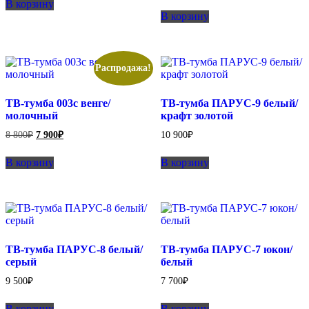
В корзину
8
составляла
7
900₽.
В корзину
8
800₽.
900₽.
800₽.
Распродажа!
ТВ-тумба 003с венге/
ТВ-тумба ПАРУС-9 белый/
молочный
крафт золотой
Первоначальная
Текущая
8 800
₽
7 900
₽
10 900
₽
цена
цена:
составляла
7
В корзину
В корзину
8
900₽.
800₽.
ТВ-тумба ПАРУС-8 белый/
ТВ-тумба ПАРУС-7 юкон/
серый
белый
9 500
₽
7 700
₽
В корзину
В корзину