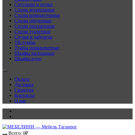
Стеллажи и полки
Столы журнальные
Столы компьютерные
Столы обеденные
Столы письменные
Столы туалетные
Стулья и табуреты
ТВ-тумбы
Тумбы прикроватные
Шкафы распашные
Шкафы-купе
Оплата
Доставка
Гарантия
Контакты
О нас
Всего:
0
₽