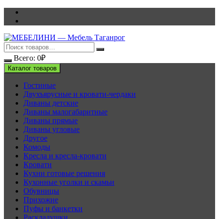
Перейти
к
содержимому
Всего:
0
₽
Каталог товаров
Гостиные
Двухъярусные и кровати-чердаки
Диваны детские
Диваны малогабаритные
Диваны прямые
Диваны угловые
Другое
Комоды
Кресла и кресла-кровати
Кровати
Кухни готовые решения
Кухонные уголки и скамьи
Обувницы
Прихожие
Пуфы и банкетки
Раскладушки