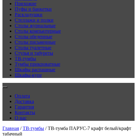
Прихожие
Пуфы и банкетки
Раскладушки
Стеллажи и полки
Столы журнальные
Столы компьютерные
Столы обеденные
Столы письменные
Столы туалетные
Стулья и табуреты
ТВ-тумбы
Тумбы прикроватные
Шкафы распашные
Шкафы-купе
Оплата
Доставка
Гарантия
Контакты
О нас
Главная
/
ТВ-тумбы
/ ТВ-тумба ПАРУС-7 крафт белый/крафт
табачный