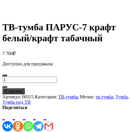
ТВ-тумба ПАРУС-7 крафт
белый/крафт табачный
7 700
₽
Доступно для предзаказа
Количество
товара
ТВ-
В корзину
тумба
Артикул:
00115
Категория:
ТВ-тумбы
Метки:
тв-тумба
,
Тумба
,
ПАРУС-7
Тумба под ТВ
крафт
Поделиться
белый/
крафт
табачный