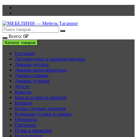
Перейти
к
содержимому
Всего:
0
₽
Каталог товаров
Гостиные
Двухъярусные и кровати-чердаки
Диваны детские
Диваны малогабаритные
Диваны прямые
Диваны угловые
Другое
Комоды
Кресла и кресла-кровати
Кровати
Кухни готовые решения
Кухонные уголки и скамьи
Обувницы
Прихожие
Пуфы и банкетки
Раскладушки