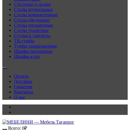
Стеллажи и полки
Столы журнальные
Столы компьютерные
Столы обеденные
Столы письменные
Столы туалетные
Стулья и табуреты
ТВ-тумбы
Тумбы прикроватные
Шкафы распашные
Шкафы-купе
Оплата
Доставка
Гарантия
Контакты
О нас
Всего:
0
₽