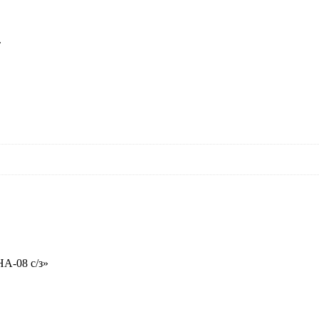
т
А-08 с/з»