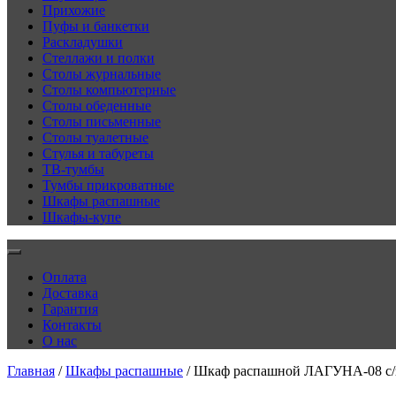
Прихожие
Пуфы и банкетки
Раскладушки
Стеллажи и полки
Столы журнальные
Столы компьютерные
Столы обеденные
Столы письменные
Столы туалетные
Стулья и табуреты
ТВ-тумбы
Тумбы прикроватные
Шкафы распашные
Шкафы-купе
Оплата
Доставка
Гарантия
Контакты
О нас
Главная
/
Шкафы распашные
/ Шкаф распашной ЛАГУНА-08 с/