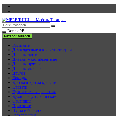
Перейти
к
содержимому
Всего:
0
₽
Каталог товаров
Гостиные
Двухъярусные и кровати-чердаки
Диваны детские
Диваны малогабаритные
Диваны прямые
Диваны угловые
Другое
Комоды
Кресла и кресла-кровати
Кровати
Кухни готовые решения
Кухонные уголки и скамьи
Обувницы
Прихожие
Пуфы и банкетки
Раскладушки