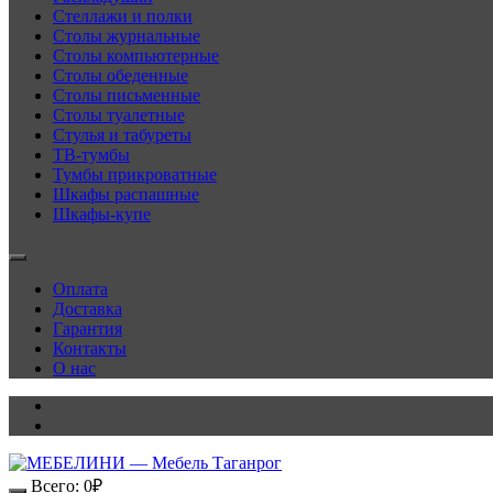
Стеллажи и полки
Столы журнальные
Столы компьютерные
Столы обеденные
Столы письменные
Столы туалетные
Стулья и табуреты
ТВ-тумбы
Тумбы прикроватные
Шкафы распашные
Шкафы-купе
Оплата
Доставка
Гарантия
Контакты
О нас
Всего:
0
₽