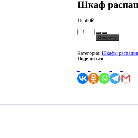
Шкаф распаш
16 500
₽
Количество
товара
В корзину
Шкаф
распашной
ЛАГУНА-08
Категория:
Шкафы распашн
с/
Поделиться
з