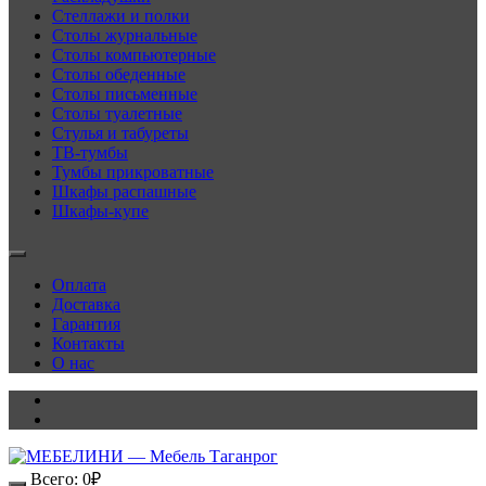
Стеллажи и полки
Столы журнальные
Столы компьютерные
Столы обеденные
Столы письменные
Столы туалетные
Стулья и табуреты
ТВ-тумбы
Тумбы прикроватные
Шкафы распашные
Шкафы-купе
Оплата
Доставка
Гарантия
Контакты
О нас
Всего:
0
₽