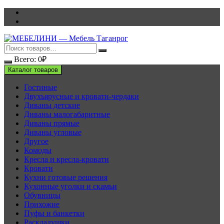
Перейти
к
содержимому
Всего:
0
₽
Каталог товаров
Гостиные
Двухъярусные и кровати-чердаки
Диваны детские
Диваны малогабаритные
Диваны прямые
Диваны угловые
Другое
Комоды
Кресла и кресла-кровати
Кровати
Кухни готовые решения
Кухонные уголки и скамьи
Обувницы
Прихожие
Пуфы и банкетки
Раскладушки