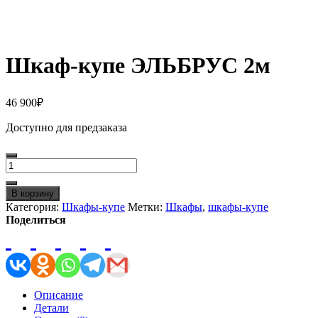
Шкаф-купе ЭЛЬБРУС 2м
46 900
₽
Доступно для предзаказа
Количество
товара
Шкаф-
В корзину
купе
Категория:
Шкафы-купе
Метки:
Шкафы
,
шкафы-купе
ЭЛЬБРУС
Поделиться
2м
Описание
Детали