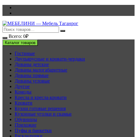
Перейти
к
содержимому
Всего:
0
₽
Каталог товаров
Гостиные
Двухъярусные и кровати-чердаки
Диваны детские
Диваны малогабаритные
Диваны прямые
Диваны угловые
Другое
Комоды
Кресла и кресла-кровати
Кровати
Кухни готовые решения
Кухонные уголки и скамьи
Обувницы
Прихожие
Пуфы и банкетки
Раскладушки