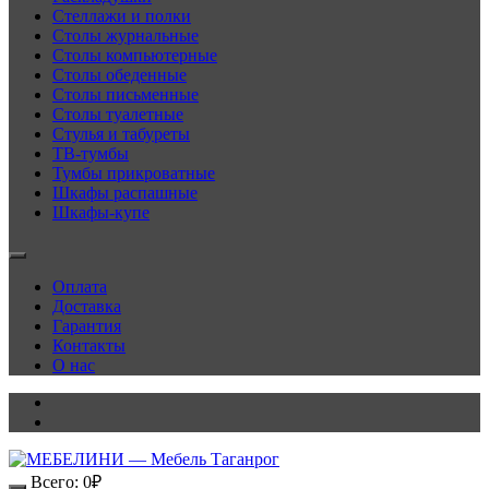
Стеллажи и полки
Столы журнальные
Столы компьютерные
Столы обеденные
Столы письменные
Столы туалетные
Стулья и табуреты
ТВ-тумбы
Тумбы прикроватные
Шкафы распашные
Шкафы-купе
Оплата
Доставка
Гарантия
Контакты
О нас
Всего:
0
₽