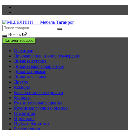
Перейти
к
содержимому
Всего:
0
₽
Каталог товаров
Гостиные
Двухъярусные и кровати-чердаки
Диваны детские
Диваны малогабаритные
Диваны прямые
Диваны угловые
Другое
Комоды
Кресла и кресла-кровати
Кровати
Кухни готовые решения
Кухонные уголки и скамьи
Обувницы
Прихожие
Пуфы и банкетки
Раскладушки