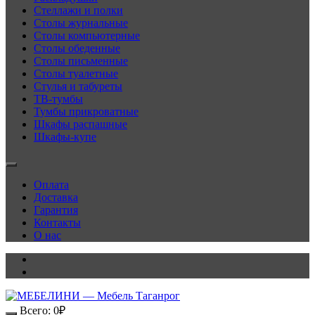
Стеллажи и полки
Столы журнальные
Столы компьютерные
Столы обеденные
Столы письменные
Столы туалетные
Стулья и табуреты
ТВ-тумбы
Тумбы прикроватные
Шкафы распашные
Шкафы-купе
Оплата
Доставка
Гарантия
Контакты
О нас
Всего:
0
₽