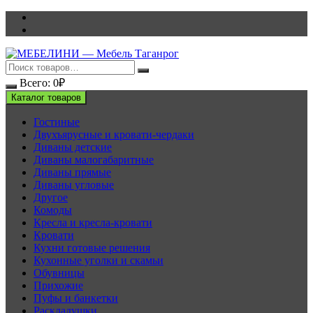
Перейти
к
содержимому
Всего:
0
₽
Каталог товаров
Гостиные
Двухъярусные и кровати-чердаки
Диваны детские
Диваны малогабаритные
Диваны прямые
Диваны угловые
Другое
Комоды
Кресла и кресла-кровати
Кровати
Кухни готовые решения
Кухонные уголки и скамьи
Обувницы
Прихожие
Пуфы и банкетки
Раскладушки