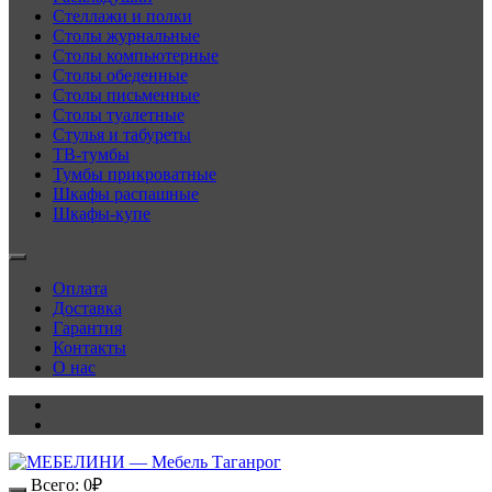
Стеллажи и полки
Столы журнальные
Столы компьютерные
Столы обеденные
Столы письменные
Столы туалетные
Стулья и табуреты
ТВ-тумбы
Тумбы прикроватные
Шкафы распашные
Шкафы-купе
Оплата
Доставка
Гарантия
Контакты
О нас
Всего:
0
₽