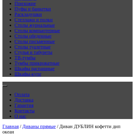
Прихожие
Пуфы и банкетки
Раскладушки
Стеллажи и полки
Столы журнальные
Столы компьютерные
Столы обеденные
Столы письменные
Столы туалетные
Стулья и табуреты
ТВ-тумбы
Тумбы прикроватные
Шкафы распашные
Шкафы-купе
Оплата
Доставка
Гарантия
Контакты
О нас
Главная
/
Диваны прямые
/ Диван ДУБЛИН кофетти дип
океан