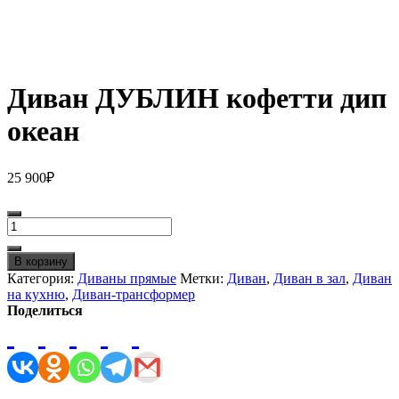
Диван ДУБЛИН кофетти дип
океан
25 900
₽
Количество
товара
Диван
В корзину
ДУБЛИН
Категория:
Диваны прямые
Метки:
Диван
,
Диван в зал
,
Диван
кофетти
на кухню
,
Диван-трансформер
дип
Поделиться
океан