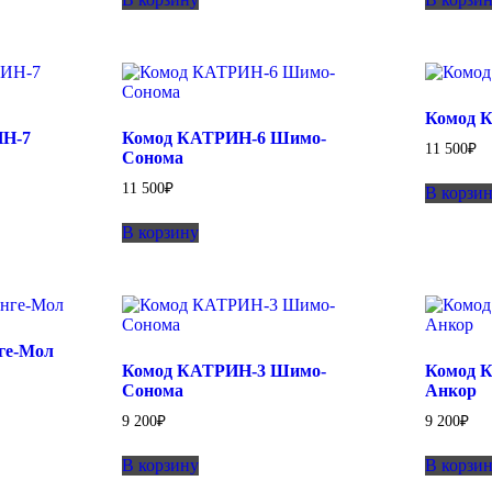
11
8
900₽.
300₽.
90
Комод 
ИН-7
Комод КАТРИН-6 Шимо-
11 500
₽
Сонома
11 500
₽
В корзи
В корзину
ге-Мол
Комод КАТРИН-3 Шимо-
Комод К
Сонома
Анкор
9 200
₽
9 200
₽
В корзину
В корзи