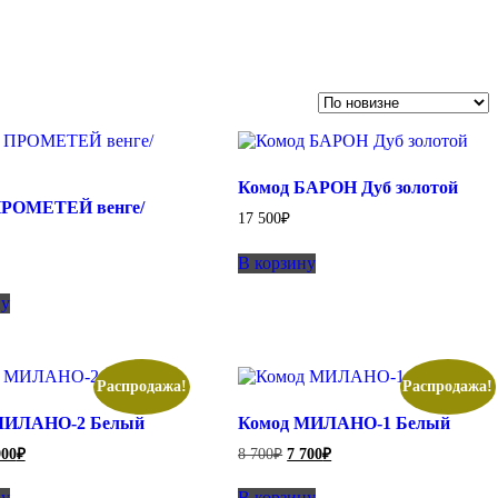
Комод БАРОН Дуб золотой
ПРОМЕТЕЙ венге/
17 500
₽
В корзину
ну
Распродажа!
Распродажа!
МИЛАНО-2 Белый
Комод МИЛАНО-1 Белый
рвоначальная
Текущая
Первоначальная
Текущая
900
₽
8 700
₽
7 700
₽
на
цена:
цена
цена:
ставляла
7
составляла
7
ну
В корзину