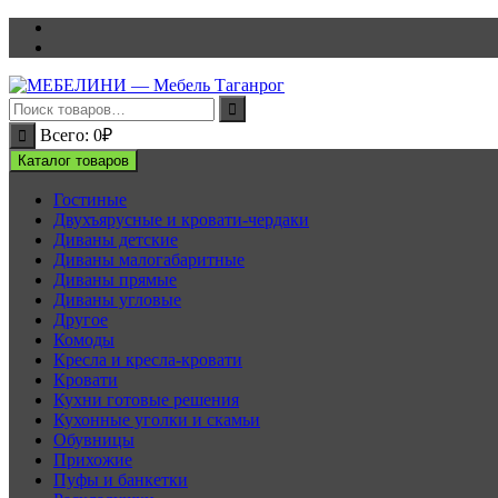
Перейти
к
содержимому
Всего:
0
₽
Каталог товаров
Гостиные
Двухъярусные и кровати-чердаки
Диваны детские
Диваны малогабаритные
Диваны прямые
Диваны угловые
Другое
Комоды
Кресла и кресла-кровати
Кровати
Кухни готовые решения
Кухонные уголки и скамьи
Обувницы
Прихожие
Пуфы и банкетки