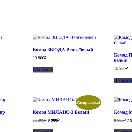
Комод ЗВЕЗДА Венге/белый
Комод 
10 900
₽
белый
15 900
₽
В корзину
В корзи
Распродажа!
ир
Комод МИЛАНО-3 Белый
Комод 
Первоначальная
Текущая
Пе
11 300
₽
9 900
₽
8 900
₽
7 
цена
цена:
це
составляла
9
со
В корзину
В корзи