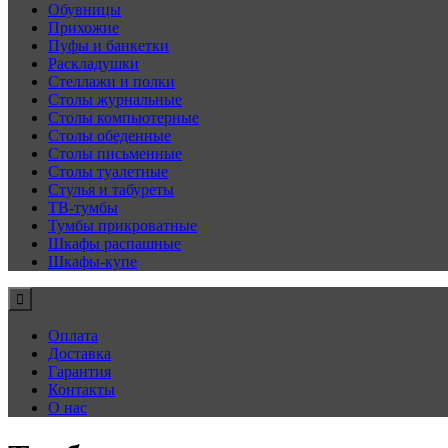
Обувницы
Прихожие
Пуфы и банкетки
Раскладушки
Стеллажи и полки
Столы журнальные
Столы компьютерные
Столы обеденные
Столы письменные
Столы туалетные
Стулья и табуреты
ТВ-тумбы
Тумбы прикроватные
Шкафы распашные
Шкафы-купе
Оплата
Доставка
Гарантия
Контакты
О нас