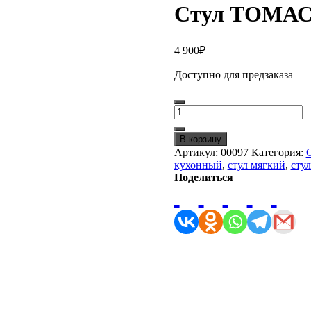
Стул ТОМА
4 900
₽
Доступно для предзаказа
Количество
товара
Стул
В корзину
ТОМАС
Артикул:
00097
Категория:
С
кухонный
,
стул мягкий
,
стул
Поделиться