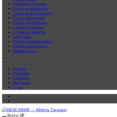
Стеллажи и полки
Столы журнальные
Столы компьютерные
Столы обеденные
Столы письменные
Столы туалетные
Стулья и табуреты
ТВ-тумбы
Тумбы прикроватные
Шкафы распашные
Шкафы-купе
Оплата
Доставка
Гарантия
Контакты
О нас
Всего:
0
₽