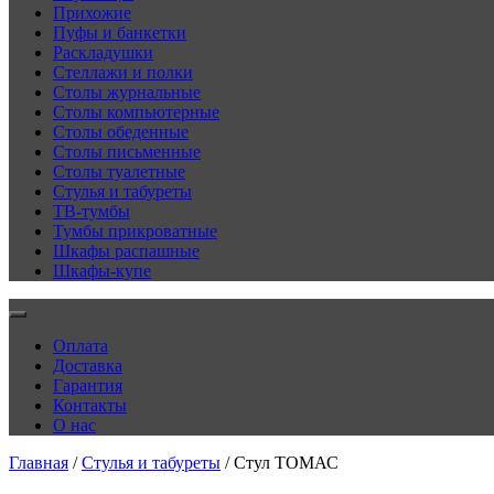
Прихожие
Пуфы и банкетки
Раскладушки
Стеллажи и полки
Столы журнальные
Столы компьютерные
Столы обеденные
Столы письменные
Столы туалетные
Стулья и табуреты
ТВ-тумбы
Тумбы прикроватные
Шкафы распашные
Шкафы-купе
Оплата
Доставка
Гарантия
Контакты
О нас
Главная
/
Стулья и табуреты
/ Стул ТОМАС