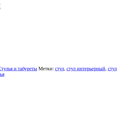
С
тулья и табуреты
Метки:
стул
,
стул интерьерный
,
стул
ья