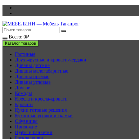
Перейти
к
содержимому
Всего:
0
₽
Каталог товаров
Гостиные
Двухъярусные и кровати-чердаки
Диваны детские
Диваны малогабаритные
Диваны прямые
Диваны угловые
Другое
Комоды
Кресла и кресла-кровати
Кровати
Кухни готовые решения
Кухонные уголки и скамьи
Обувницы
Прихожие
Пуфы и банкетки
Раскладушки