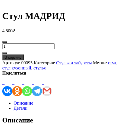
Стул МАДРИД
4 500
₽
Количество
товара
Стул
В корзину
МАДРИД
Артикул:
00095
Категория:
Стулья и табуреты
Метки:
стул
,
стул кухонный
,
стулья
Поделиться
Описание
Детали
Описание