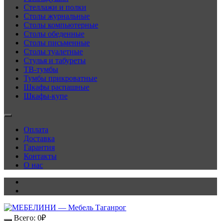
Стеллажи и полки
Столы журнальные
Столы компьютерные
Столы обеденные
Столы письменные
Столы туалетные
Стулья и табуреты
ТВ-тумбы
Тумбы прикроватные
Шкафы распашные
Шкафы-купе
Оплата
Доставка
Гарантия
Контакты
О нас
Всего:
0
₽