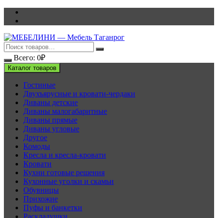
Перейти
к
содержимому
Всего:
0
₽
Каталог товаров
Гостиные
Двухъярусные и кровати-чердаки
Диваны детские
Диваны малогабаритные
Диваны прямые
Диваны угловые
Другое
Комоды
Кресла и кресла-кровати
Кровати
Кухни готовые решения
Кухонные уголки и скамьи
Обувницы
Прихожие
Пуфы и банкетки
Раскладушки