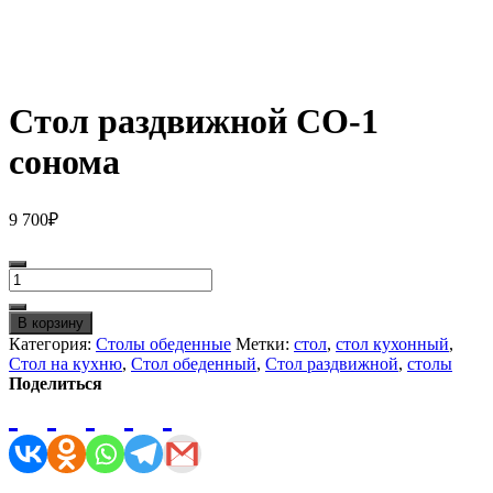
Стол раздвижной СО-1
сонома
9 700
₽
Количество
товара
Стол
В корзину
раздвижной
Категория:
Столы обеденные
Метки:
стол
,
стол кухонный
,
СО-1
Стол на кухню
,
Стол обеденный
,
Стол раздвижной
,
столы
сонома
Поделиться