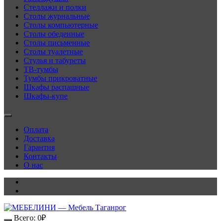
Стеллажи и полки
Столы журнальные
Столы компьютерные
Столы обеденные
Столы письменные
Столы туалетные
Стулья и табуреты
ТВ-тумбы
Тумбы прикроватные
Шкафы распашные
Шкафы-купе
Оплата
Доставка
Гарантия
Контакты
О нас
Всего:
0
₽