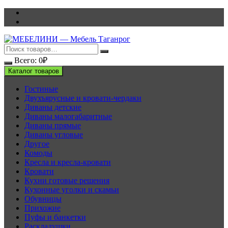
Перейти
к
содержимому
Всего:
0
₽
Каталог товаров
Гостиные
Двухъярусные и кровати-чердаки
Диваны детские
Диваны малогабаритные
Диваны прямые
Диваны угловые
Другое
Комоды
Кресла и кресла-кровати
Кровати
Кухни готовые решения
Кухонные уголки и скамьи
Обувницы
Прихожие
Пуфы и банкетки
Раскладушки