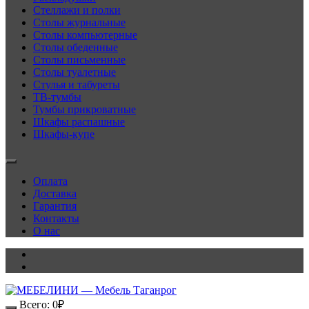
Стеллажи и полки
Столы журнальные
Столы компьютерные
Столы обеденные
Столы письменные
Столы туалетные
Стулья и табуреты
ТВ-тумбы
Тумбы прикроватные
Шкафы распашные
Шкафы-купе
Оплата
Доставка
Гарантия
Контакты
О нас
Всего:
0
₽