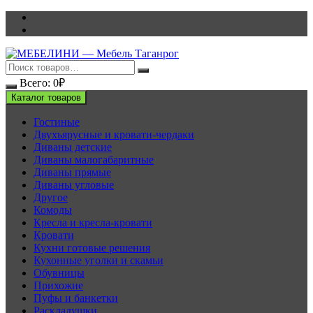
Перейти
к
содержимому
Всего:
0
₽
Каталог товаров
Гостиные
Двухъярусные и кровати-чердаки
Диваны детские
Диваны малогабаритные
Диваны прямые
Диваны угловые
Другое
Комоды
Кресла и кресла-кровати
Кровати
Кухни готовые решения
Кухонные уголки и скамьи
Обувницы
Прихожие
Пуфы и банкетки
Раскладушки