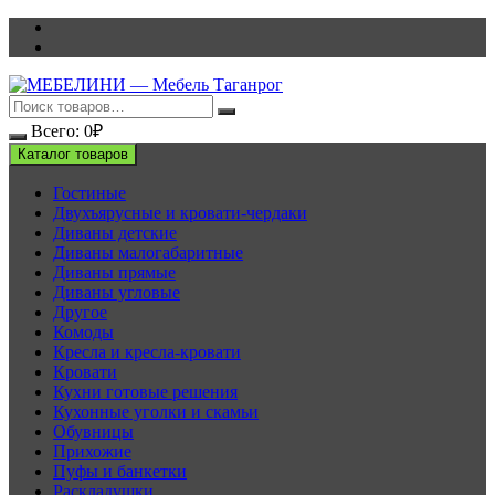
Перейти
к
содержимому
Всего:
0
₽
Каталог товаров
Гостиные
Двухъярусные и кровати-чердаки
Диваны детские
Диваны малогабаритные
Диваны прямые
Диваны угловые
Другое
Комоды
Кресла и кресла-кровати
Кровати
Кухни готовые решения
Кухонные уголки и скамьи
Обувницы
Прихожие
Пуфы и банкетки
Раскладушки