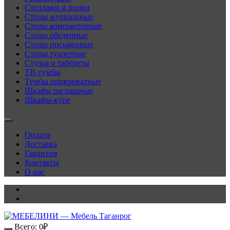
Стеллажи и полки
Столы журнальные
Столы компьютерные
Столы обеденные
Столы письменные
Столы туалетные
Стулья и табуреты
ТВ-тумбы
Тумбы прикроватные
Шкафы распашные
Шкафы-купе
Оплата
Доставка
Гарантия
Контакты
О нас
Всего:
0
₽