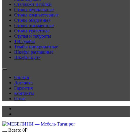
Стеллажи и полки
Столы журнальные
Столы компьютерные
Столы обеденные
Столы письменные
Столы туалетные
Стулья и табуреты
ТВ-тумбы
Тумбы прикроватные
Шкафы распашные
Шкафы-купе
Оплата
Доставка
Гарантия
Контакты
О нас
Всего:
0
₽