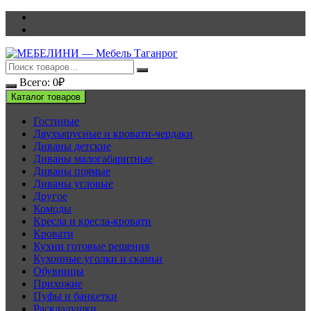
Перейти
к
содержимому
Всего:
0
₽
Каталог товаров
Гостиные
Двухъярусные и кровати-чердаки
Диваны детские
Диваны малогабаритные
Диваны прямые
Диваны угловые
Другое
Комоды
Кресла и кресла-кровати
Кровати
Кухни готовые решения
Кухонные уголки и скамьи
Обувницы
Прихожие
Пуфы и банкетки
Раскладушки