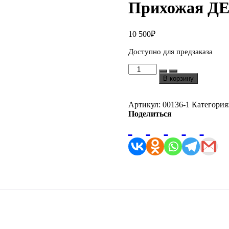
Прихожая ДЕ
10 500
₽
Доступно для предзаказа
Количество
товара
В корзину
Прихожая
ДЕБОРА
анкор
Артикул:
00136-1
Категория
светлый
Поделиться