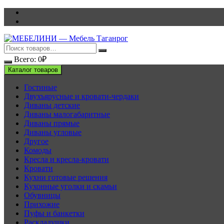
Перейти
к
содержимому
Всего:
0
₽
Каталог товаров
Гостиные
Двухъярусные и кровати-чердаки
Диваны детские
Диваны малогабаритные
Диваны прямые
Диваны угловые
Другое
Комоды
Кресла и кресла-кровати
Кровати
Кухни готовые решения
Кухонные уголки и скамьи
Обувницы
Прихожие
Пуфы и банкетки
Раскладушки