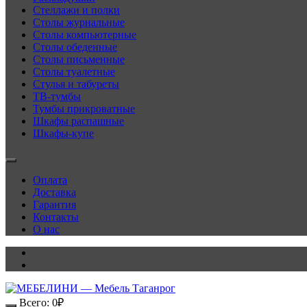
Стеллажи и полки
Столы журнальные
Столы компьютерные
Столы обеденные
Столы письменные
Столы туалетные
Стулья и табуреты
ТВ-тумбы
Тумбы прикроватные
Шкафы распашные
Шкафы-купе
Оплата
Доставка
Гарантия
Контакты
О нас
Всего:
0
₽