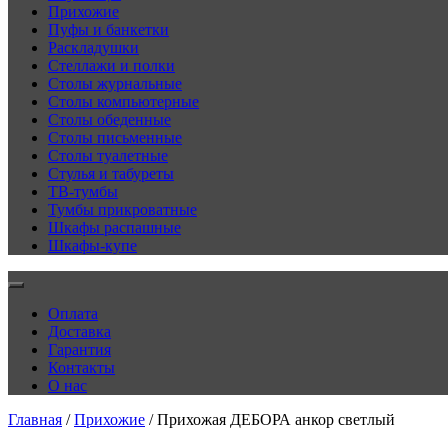
Прихожие
Пуфы и банкетки
Раскладушки
Стеллажи и полки
Столы журнальные
Столы компьютерные
Столы обеденные
Столы письменные
Столы туалетные
Стулья и табуреты
ТВ-тумбы
Тумбы прикроватные
Шкафы распашные
Шкафы-купе
Оплата
Доставка
Гарантия
Контакты
О нас
Главная
/
Прихожие
/ Прихожая ДЕБОРА анкор светлый