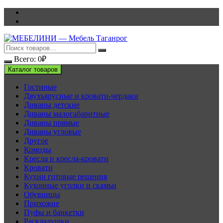
Перейти
к
содержимому
Всего:
0
₽
Каталог товаров
Гостиные
Двухъярусные и кровати-чердаки
Диваны детские
Диваны малогабаритные
Диваны прямые
Диваны угловые
Другое
Комоды
Кресла и кресла-кровати
Кровати
Кухни готовые решения
Кухонные уголки и скамьи
Обувницы
Прихожие
Пуфы и банкетки
Раскладушки