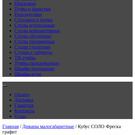
Прихожие
Пуфы и банкетки
Раскладушки
Стеллажи и полки
Столы журнальные
Столы компьютерные
Столы обеденные
Столы письменные
Столы туалетные
Стулья и табуреты
ТВ-тумбы
Тумбы прикроватные
Шкафы распашные
Шкафы-купе
Оплата
Доставка
Гарантия
Контакты
О нас
Главная
/
Диваны малогабаритные
/ Кубус СОЛО Фреска
графит