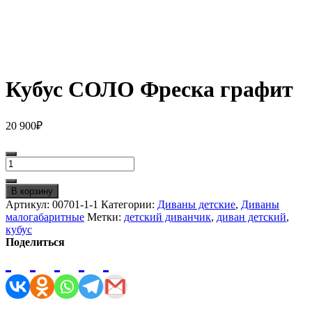
Кубус СОЛО Фреска графит
20 900
₽
Количество
товара
Кубус
В корзину
СОЛО
Артикул:
00701-1-1
Категории:
Диваны детские
,
Диваны
Фреска
малогабаритные
Метки:
детский диванчик
,
диван детский
,
графит
кубус
Поделиться