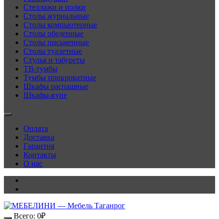
Стеллажи и полки
Столы журнальные
Столы компьютерные
Столы обеденные
Столы письменные
Столы туалетные
Стулья и табуреты
ТВ-тумбы
Тумбы прикроватные
Шкафы распашные
Шкафы-купе
Оплата
Доставка
Гарантия
Контакты
О нас
Всего:
0
₽