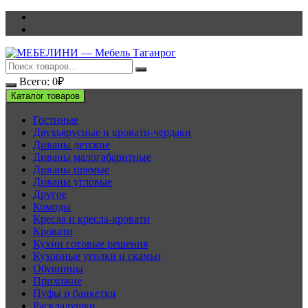
Перейти
к
содержимому
Всего:
0
₽
Каталог товаров
Гостиные
Двухъярусные и кровати-чердаки
Диваны детские
Диваны малогабаритные
Диваны прямые
Диваны угловые
Другое
Комоды
Кресла и кресла-кровати
Кровати
Кухни готовые решения
Кухонные уголки и скамьи
Обувницы
Прихожие
Пуфы и банкетки
Раскладушки