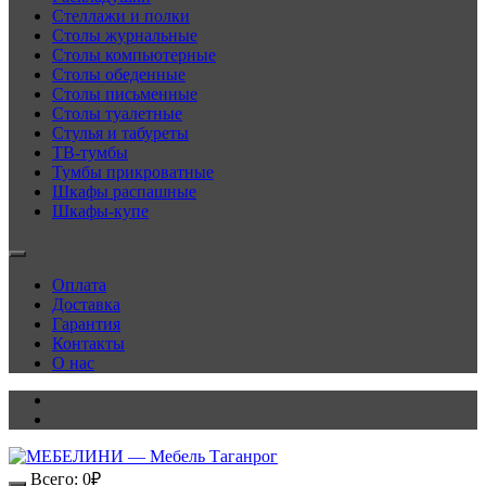
Стеллажи и полки
Столы журнальные
Столы компьютерные
Столы обеденные
Столы письменные
Столы туалетные
Стулья и табуреты
ТВ-тумбы
Тумбы прикроватные
Шкафы распашные
Шкафы-купе
Оплата
Доставка
Гарантия
Контакты
О нас
Всего:
0
₽