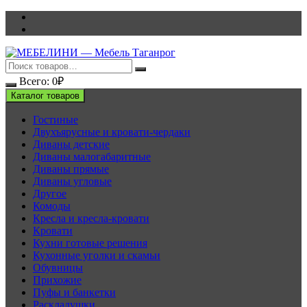
Перейти
к
содержимому
Всего:
0
₽
Каталог товаров
Гостиные
Двухъярусные и кровати-чердаки
Диваны детские
Диваны малогабаритные
Диваны прямые
Диваны угловые
Другое
Комоды
Кресла и кресла-кровати
Кровати
Кухни готовые решения
Кухонные уголки и скамьи
Обувницы
Прихожие
Пуфы и банкетки
Раскладушки