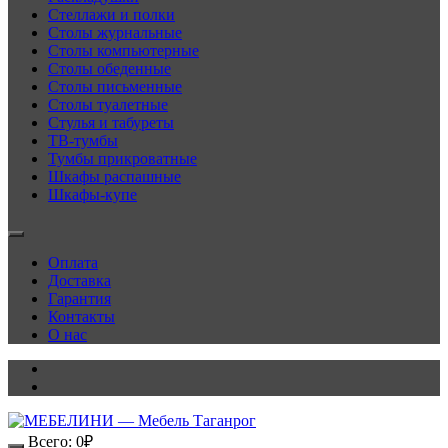
Стеллажи и полки
Столы журнальные
Столы компьютерные
Столы обеденные
Столы письменные
Столы туалетные
Стулья и табуреты
ТВ-тумбы
Тумбы прикроватные
Шкафы распашные
Шкафы-купе
Оплата
Доставка
Гарантия
Контакты
О нас
Всего:
0
₽