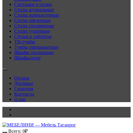
Стеллажи и полки
Столы журнальные
Столы компьютерные
Столы обеденные
Столы письменные
Столы туалетные
Стулья и табуреты
ТВ-тумбы
Тумбы прикроватные
Шкафы распашные
Шкафы-купе
Оплата
Доставка
Гарантия
Контакты
О нас
Всего:
0
₽