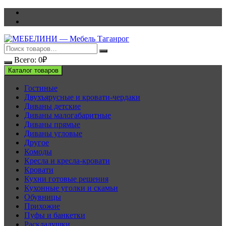
Перейти
к
содержимому
Всего:
0
₽
Каталог товаров
Гостиные
Двухъярусные и кровати-чердаки
Диваны детские
Диваны малогабаритные
Диваны прямые
Диваны угловые
Другое
Комоды
Кресла и кресла-кровати
Кровати
Кухни готовые решения
Кухонные уголки и скамьи
Обувницы
Прихожие
Пуфы и банкетки
Раскладушки